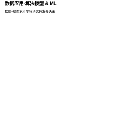
数据应用-算法模型 & ML
数据+模型双引擎驱动支持业务决策
预约专家咨询