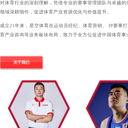
对体育行业的深刻理解，凭借专业的赛事管理团队与卓越的
领域深耕细作，促进体育产业资源优化与价值提升。
成立21年来，星空体育在运动员经纪、体育营销、 IP赛事
育产业咨询等业务板块布局，致力于全方位促进中国体育事
关于我们